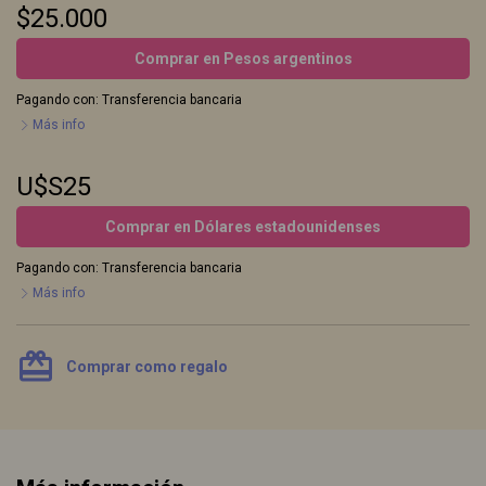
$25.000
Comprar en Pesos argentinos
Pagando con:
Transferencia bancaria
Más info
U$S25
Comprar en Dólares estadounidenses
Pagando con:
Transferencia bancaria
Más info
card_giftcard
Comprar como regalo