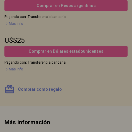
Comprar en Pesos argentinos
Pagando con:
Transferencia bancaria
Más info
U$S25
Comprar en Dólares estadounidenses
Pagando con:
Transferencia bancaria
Más info
card_giftcard
Comprar como regalo
Más información