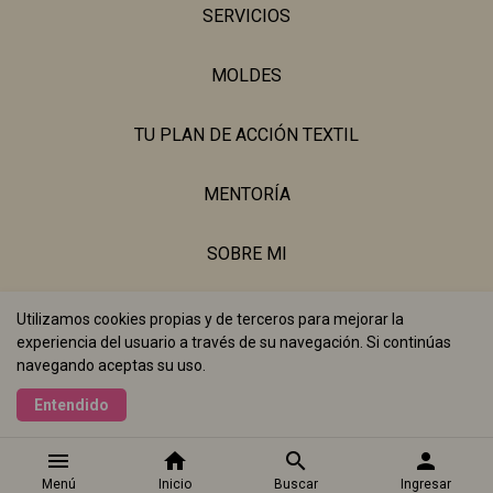
SERVICIOS
MOLDES
TU PLAN DE ACCIÓN TEXTIL
MENTORÍA
SOBRE MI
BLOG
Utilizamos cookies propias y de terceros para mejorar la
experiencia del usuario a través de su navegación. Si continúas
navegando aceptas su uso.
Realizado con
Entendido
menu
home
search
person
Menú
Inicio
Buscar
Ingresar