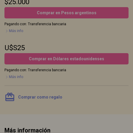
$25.000
Comprar en Pesos argentinos
Pagando con:
Transferencia bancaria
Más info
U$S25
Comprar en Dólares estadounidenses
Pagando con:
Transferencia bancaria
Más info
card_giftcard
Comprar como regalo
Más información