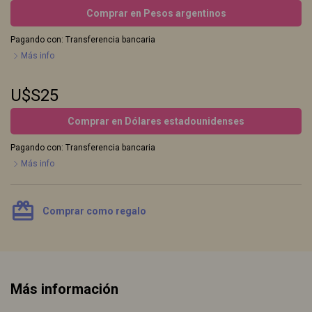
Comprar en Pesos argentinos
Pagando con:
Transferencia bancaria
Más info
U$S25
Comprar en Dólares estadounidenses
Pagando con:
Transferencia bancaria
Más info
card_giftcard
Comprar como regalo
Más información