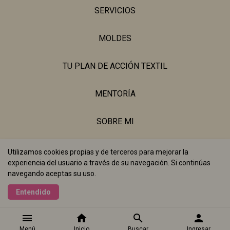
SERVICIOS
MOLDES
TU PLAN DE ACCIÓN TEXTIL
MENTORÍA
SOBRE MI
BLOG
Utilizamos cookies propias y de terceros para mejorar la
experiencia del usuario a través de su navegación. Si continúas
navegando aceptas su uso.
Realizado con
Entendido
menu
home
search
person
Menú
Inicio
Buscar
Ingresar