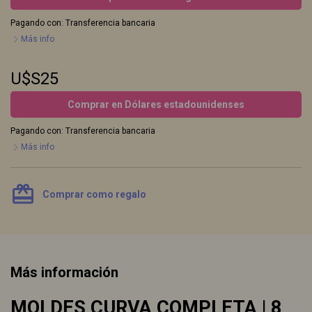
Pagando con:
Transferencia bancaria
Más info
U$S25
Comprar en Dólares estadounidenses
Pagando con:
Transferencia bancaria
Más info
card_giftcard
Comprar como regalo
Más información
MOLDES CURVA COMPLETA | 8