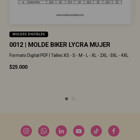
MOLDES DIGITALES
0012 | MOLDE BIKER LYCRA MUJER
0
M
Formato Digital PDF | Talles XS - S - M - L - XL - 2XL -3XL - 4XL
Fo
$25.000
$