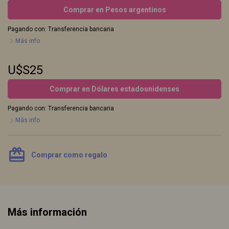
Comprar en Pesos argentinos
Pagando con:
Transferencia bancaria
Más info
U$S25
Comprar en Dólares estadounidenses
Pagando con:
Transferencia bancaria
Más info
card_giftcard
Comprar como regalo
Más información