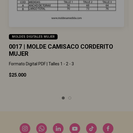
MOLDES DIGITALES MUJER
0
0017 | MOLDE CAMISACO CORDERITO
MUJER
Fo
Formato Digital PDF | Talles 1 - 2 - 3
$
$25.000