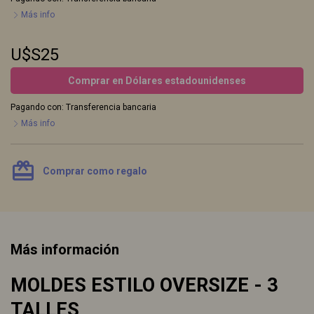
Más info
U$S25
Comprar en Dólares estadounidenses
Pagando con:
Transferencia bancaria
Más info
card_giftcard
Comprar como regalo
Más información
MOLDES ESTILO OVERSIZE - 3
TALLES