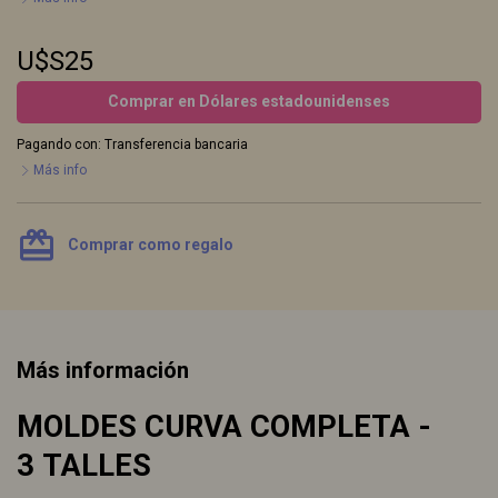
U$S25
Comprar en Dólares estadounidenses
Pagando con:
Transferencia bancaria
Más info
card_giftcard
Comprar como regalo
Más información
MOLDES CURVA COMPLETA -
3 TALLES